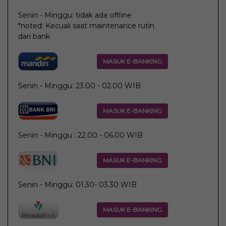
Senin - Minggu: tidak ada offline
*noted: Kecuali saat maintenance rutin
dari bank
MASUK E-BANKING
Senin - Minggu: 23.00 - 02.00 WIB
MASUK E-BANKING
Senin - Minggu : 22.00 - 06.00 WIB
MASUK E-BANKING
Senin - Minggu: 01.30- 03.30 WIB
MASUK E-BANKING