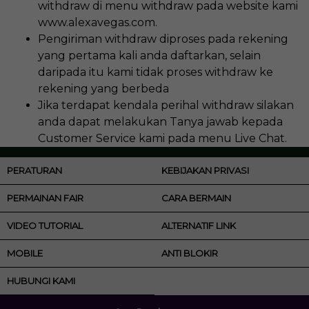
withdraw di menu withdraw pada website kami
www.alexavegas.com.
Pengiriman withdraw diproses pada rekening
yang pertama kali anda daftarkan, selain
daripada itu kami tidak proses withdraw ke
rekening yang berbeda
Jika terdapat kendala perihal withdraw silakan
anda dapat melakukan Tanya jawab kepada
Customer Service kami pada menu Live Chat.
PERATURAN
KEBIJAKAN PRIVASI
PERMAINAN FAIR
CARA BERMAIN
VIDEO TUTORIAL
ALTERNATIF LINK
MOBILE
ANTI BLOKIR
HUBUNGI KAMI