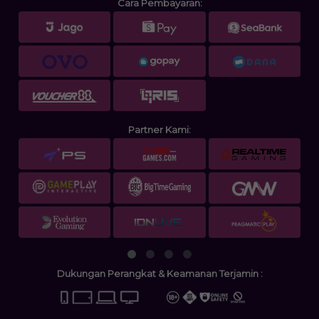
Cara Pembayaran:
Partner Kami:
Dukungan Perangkat & Keamanan Terjamin :