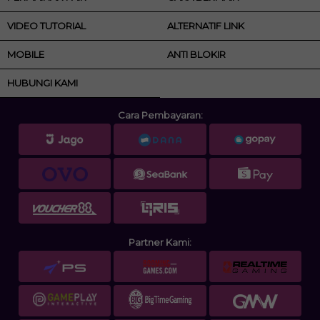
VIDEO TUTORIAL
ALTERNATIF LINK
MOBILE
ANTI BLOKIR
HUBUNGI KAMI
Cara Pembayaran:
Partner Kami: