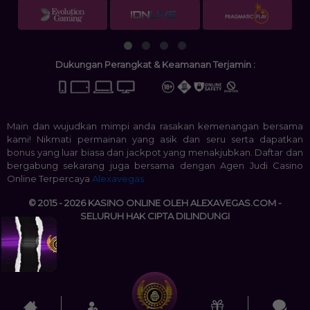
Dukungan Perangkat & Keamanan Terjamin :
Main dan wujudkan mimpi anda rasakan kemenangan bersama
kami! Nikmati permainan yang asik dan seru serta dapatkan
bonus yang luar biasa dan jackpot yang menakjubkan. Daftar dan
bergabung sekarang juga bersama dengan Agen Judi Casino
Online Terpercaya
Alexavegas
© 2015 - 2026 KASINO ONLINE OLEH ALEXAVEGAS.COM -
SELURUH HAK CIPTA DILINDUNGI