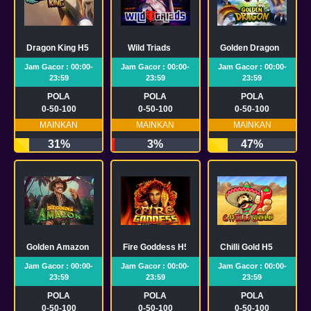
Dragon King H5
Wild Triads
Golden Dragon
Jam Gacor : 00:00-
Jam Gacor : 00:00-
Jam Gacor : 00:00-
23:59
23:59
23:59
POLA
POLA
POLA
0-50-100
0-50-100
0-50-100
MAINKAN
MAINKAN
MAINKAN
31%
3%
47%
Golden Amazon
Fire Goddess H5
Chilli Gold H5
Jam Gacor : 00:00-
Jam Gacor : 00:00-
Jam Gacor : 00:00-
23:59
23:59
23:59
POLA
POLA
POLA
0-50-100
0-50-100
0-50-100