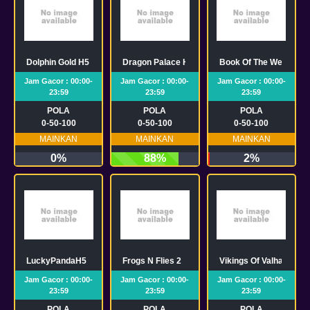
Dolphin Gold H5
Dragon Palace H5
Book Of The West
Jam Gacor : 00:00-
Jam Gacor : 00:00-
Jam Gacor : 00:00-
23:59
23:59
23:59
POLA
POLA
POLA
0-50-100
0-50-100
0-50-100
MAINKAN
MAINKAN
MAINKAN
0%
88%
2%
LuckyPandaH5
Frogs N Flies 2
Vikings Of Valhalla
Jam Gacor : 00:00-
Jam Gacor : 00:00-
Jam Gacor : 00:00-
23:59
23:59
23:59
POLA
POLA
POLA