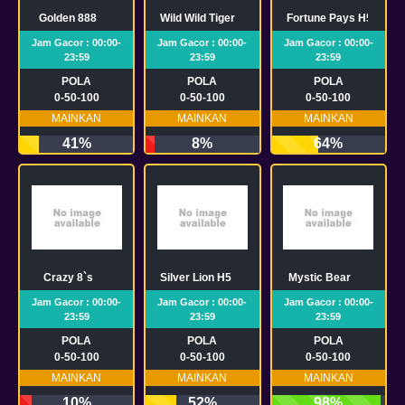
Golden 888
Wild Wild Tiger
Fortune Pays H5
Jam Gacor : 00:00-
Jam Gacor : 00:00-
Jam Gacor : 00:00-
23:59
23:59
23:59
POLA
POLA
POLA
0-50-100
0-50-100
0-50-100
MAINKAN
MAINKAN
MAINKAN
41%
8%
64%
Crazy 8`s
Silver Lion H5
Mystic Bear
Jam Gacor : 00:00-
Jam Gacor : 00:00-
Jam Gacor : 00:00-
23:59
23:59
23:59
POLA
POLA
POLA
0-50-100
0-50-100
0-50-100
MAINKAN
MAINKAN
MAINKAN
10%
52%
98%