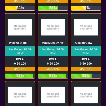
MAINKAN
MAINKAN
MAINKAN
64%
82%
70%
Wild West H5
Mad Monkey H5
Golden Claw
Jam Gacor : 00:00-
Jam Gacor : 00:00-
Jam Gacor : 00:00-
23:59
23:59
23:59
POLA
POLA
POLA
0-50-100
0-50-100
0-50-100
MAINKAN
MAINKAN
MAINKAN
97%
97%
83%