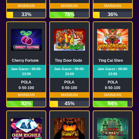
MAINKAN
MAINKAN
MAINKAN
33%
78%
36%
Cherry Fortune
Tiny Door Gods
Ying Cai Shen
Jam Gacor : 00:00-
Jam Gacor : 00:00-
Jam Gacor : 00:00-
23:59
23:59
23:59
POLA
POLA
POLA
0-50-100
0-50-100
0-50-100
MAINKAN
MAINKAN
MAINKAN
82%
45%
94%