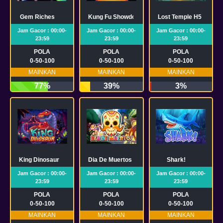
Gem Riches
Kung Fu Showdown
Lost Temple H5
Jam Gacor : 00:00-
Jam Gacor : 00:00-
Jam Gacor : 00:00-
23:59
23:59
23:59
POLA
POLA
POLA
0-50-100
0-50-100
0-50-100
MAINKAN
MAINKAN
MAINKAN
77%
39%
3%
King Dinosaur
Dia De Muertos
Shark!
Jam Gacor : 00:00-
Jam Gacor : 00:00-
Jam Gacor : 00:00-
23:59
23:59
23:59
POLA
POLA
POLA
0-50-100
0-50-100
0-50-100
MAINKAN
MAINKAN
MAINKAN