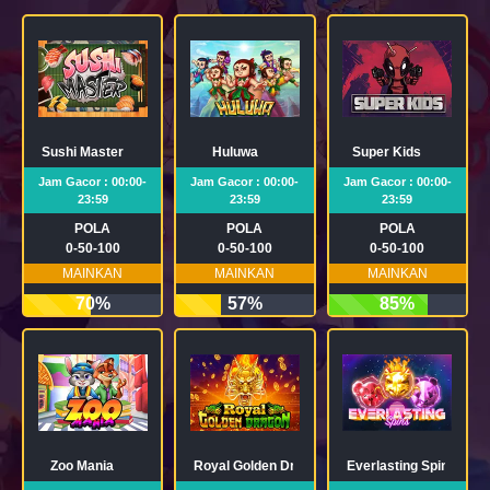
Sushi Master
Huluwa
Super Kids
Jam Gacor : 00:00-
Jam Gacor : 00:00-
Jam Gacor : 00:00-
23:59
23:59
23:59
POLA
POLA
POLA
0-50-100
0-50-100
0-50-100
MAINKAN
MAINKAN
MAINKAN
70%
57%
85%
Zoo Mania
Royal Golden Dragon
Everlasting Spins