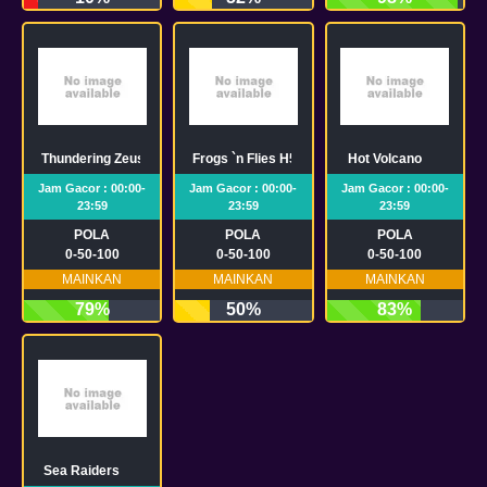
Thundering Zeus H5
Frogs `n Flies H5
Hot Volcano
Jam Gacor : 00:00-
Jam Gacor : 00:00-
Jam Gacor : 00:00-
23:59
23:59
23:59
POLA
POLA
POLA
0-50-100
0-50-100
0-50-100
MAINKAN
MAINKAN
MAINKAN
79%
50%
83%
Sea Raiders