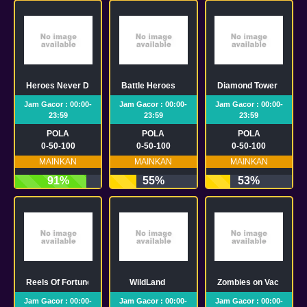
Heroes Never Die
Battle Heroes
Diamond Tower H5
Jam Gacor : 00:00-
Jam Gacor : 00:00-
Jam Gacor : 00:00-
23:59
23:59
23:59
POLA
POLA
POLA
0-50-100
0-50-100
0-50-100
MAINKAN
MAINKAN
MAINKAN
91%
55%
53%
Reels Of Fortune
WildLand
Zombies on Vacation
Jam Gacor : 00:00-
Jam Gacor : 00:00-
Jam Gacor : 00:00-