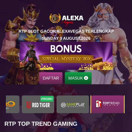
RTP SLOT GACOR ALEXAVEGAS TERLENGKAP
SUNDAY 9 AUGUST,2026
DAFTAR
MASUK
PROMO
RTP TOP TREND GAMING